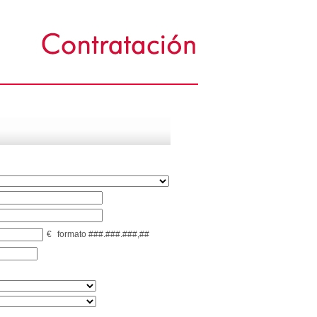
€
formato ###.###.###,##