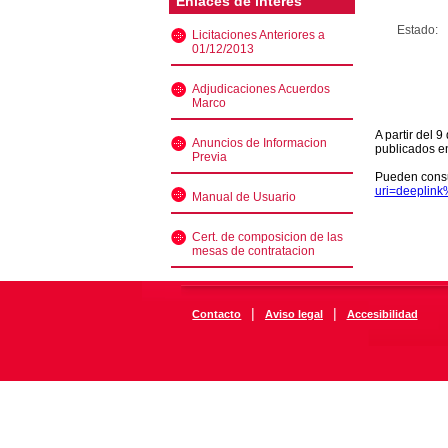
Enlaces de interés
Estado:
Licitaciones Anteriores a
01/12/2013
Adjudicaciones Acuerdos
Marco
A partir del 
Anuncios de Informacion
publicados e
Previa
Pueden consu
uri=deeplin
Manual de Usuario
Cert. de composicion de las
mesas de contratacion
|
|
Contacto
Aviso legal
Accesibilidad