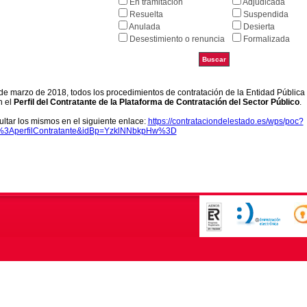
En tramitación
Adjudicada
Resuelta
Suspendida
Anulada
Desierta
Desestimiento o renuncia
Formalizada
9 de marzo de 2018, todos los procedimientos de contratación de la Entidad Pública
n el
Perfil del Contratante de la Plataforma de Contratación del Sector Público
.
ltar los mismos en el siguiente enlace:
https://contrataciondelestado.es/wps/poc?
k%3AperfilContratante&idBp=YzklNNbkpHw%3D