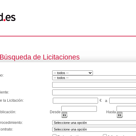
Búsqueda de Licitaciones
o:
iente:
e la Licitación:
€
a
blicación:
Desde
Hasta
Procedimiento:
ontrato: