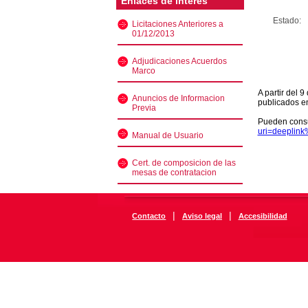
Enlaces de interés
Estado:
Licitaciones Anteriores a
01/12/2013
Adjudicaciones Acuerdos
Marco
A partir del 
Anuncios de Informacion
publicados e
Previa
Pueden consu
uri=deeplin
Manual de Usuario
Cert. de composicion de las
mesas de contratacion
|
|
Contacto
Aviso legal
Accesibilidad