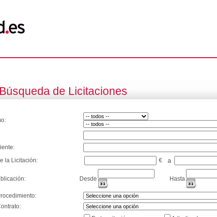
Búsqueda de Licitaciones
o:
iente:
e la Licitación:
€
a
blicación:
Desde
Hasta
Procedimiento:
ontrato: