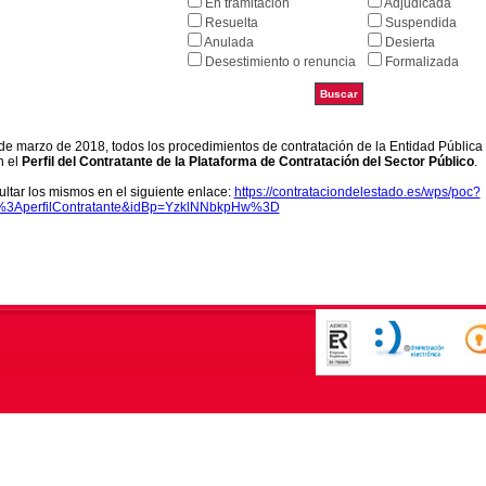
En tramitación
Adjudicada
Resuelta
Suspendida
Anulada
Desierta
Desestimiento o renuncia
Formalizada
9 de marzo de 2018, todos los procedimientos de contratación de la Entidad Pública
n el
Perfil del Contratante de la Plataforma de Contratación del Sector Público
.
ltar los mismos en el siguiente enlace:
https://contrataciondelestado.es/wps/poc?
k%3AperfilContratante&idBp=YzklNNbkpHw%3D