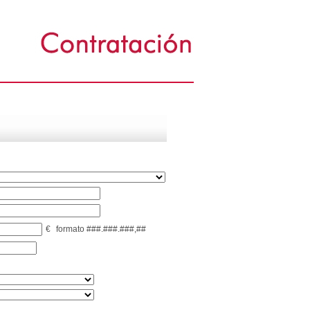
€
formato ###.###.###,##