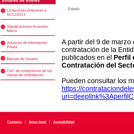
Enlaces de interés
Estado:
Licitaciones Anteriores a
01/12/2013
Adjudicaciones Acuerdos
Marco
A partir del 9 de marzo
Anuncios de Informacion
Previa
contratación de la Enti
publicados en el
Perfil
Manual de Usuario
Contratación del Sect
Cert. de composicion de las
mesas de contratacion
Pueden consultar los m
https://contratacionde
uri=deeplink%3Aperfi
|
|
Contacto
Aviso legal
Accesibilidad