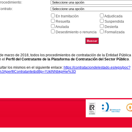
Procedimiento:
ontrato:
En tramitación
Adjudicada
Resuelta
Suspendida
Anulada
Desierta
Desestimiento o renuncia
Formalizada
9 de marzo de 2018, todos los procedimientos de contratación de la Entidad Pública
n el
Perfil del Contratante de la Plataforma de Contratación del Sector Público
.
ltar los mismos en el siguiente enlace:
https://contrataciondelestado.es/wps/poc?
k%3AperfilContratante&idBp=YzklNNbkpHw%3D