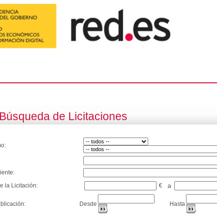
Búsqueda de Licitaciones
o:
iente:
e la Licitación:
€
a
blicación:
Desde
Hasta