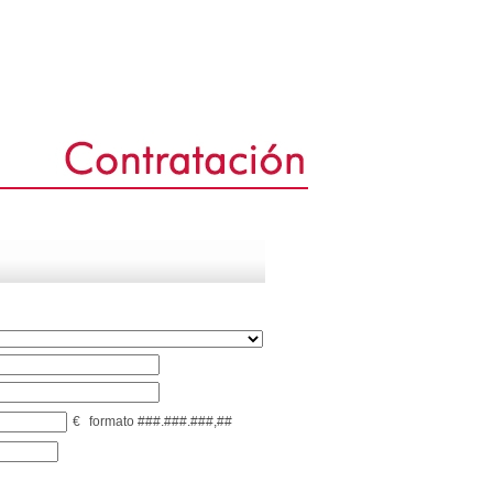
€
formato ###.###.###,##