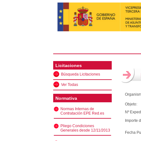
Licitaciones
Búsqueda Licitaciones
Ver Todas
Organism
Normativa
Objeto:
Normas Internas de
Nº Exped
Contratación EPE Red.es
Importe d
Pliego Condiciones
Generales desde 12/11/2013
Fecha Pu