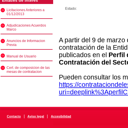
Enlaces de interés
Estado:
Licitaciones Anteriores a
01/12/2013
Adjudicaciones Acuerdos
Marco
A partir del 9 de marzo
Anuncios de Informacion
Previa
contratación de la Enti
publicados en el
Perfil
Manual de Usuario
Contratación del Sect
Cert. de composicion de las
mesas de contratacion
Pueden consultar los m
https://contratacionde
uri=deeplink%3Aperfi
|
|
Contacto
Aviso legal
Accesibilidad