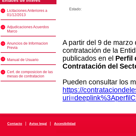
Enlaces de interés
Estado:
Licitaciones Anteriores a
01/12/2013
Adjudicaciones Acuerdos
Marco
A partir del 9 de marzo
Anuncios de Informacion
Previa
contratación de la Enti
publicados en el
Perfil
Manual de Usuario
Contratación del Sect
Cert. de composicion de las
mesas de contratacion
Pueden consultar los m
https://contratacionde
uri=deeplink%3Aperfi
|
|
Contacto
Aviso legal
Accesibilidad