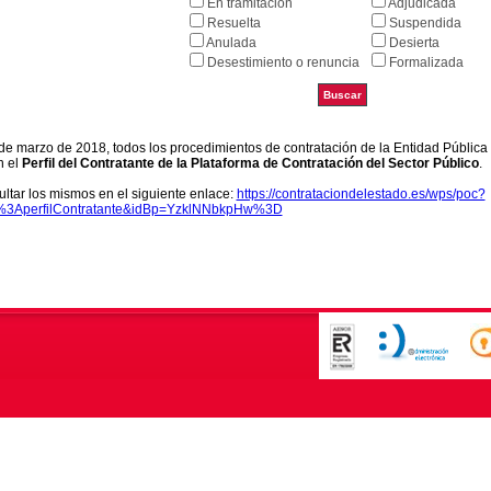
En tramitación
Adjudicada
Resuelta
Suspendida
Anulada
Desierta
Desestimiento o renuncia
Formalizada
9 de marzo de 2018, todos los procedimientos de contratación de la Entidad Pública
n el
Perfil del Contratante de la Plataforma de Contratación del Sector Público
.
ltar los mismos en el siguiente enlace:
https://contrataciondelestado.es/wps/poc?
k%3AperfilContratante&idBp=YzklNNbkpHw%3D