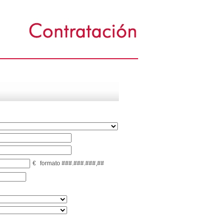
€
formato ###.###.###,##