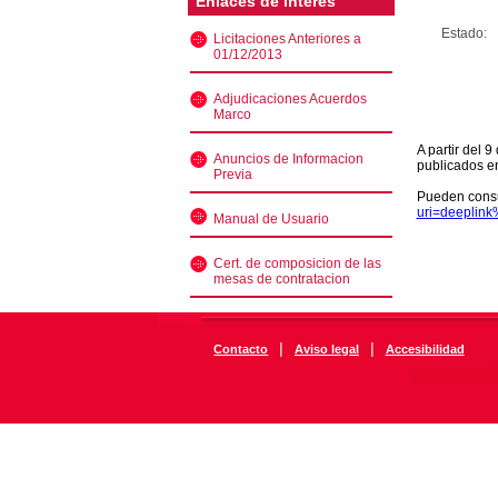
Enlaces de interés
Estado:
Licitaciones Anteriores a
01/12/2013
Adjudicaciones Acuerdos
Marco
A partir del 
Anuncios de Informacion
publicados e
Previa
Pueden consu
uri=deeplin
Manual de Usuario
Cert. de composicion de las
mesas de contratacion
|
|
Contacto
Aviso legal
Accesibilidad