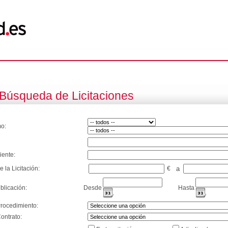
Búsqueda de Licitaciones
o:
iente:
e la Licitación:
€
a
blicación:
Desde
Hasta
Procedimiento:
ontrato: