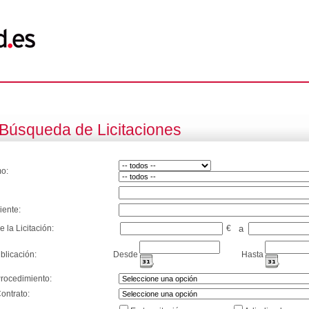
Búsqueda de Licitaciones
o:
iente:
e la Licitación:
€
a
blicación:
Desde
Hasta
Procedimiento:
ontrato: