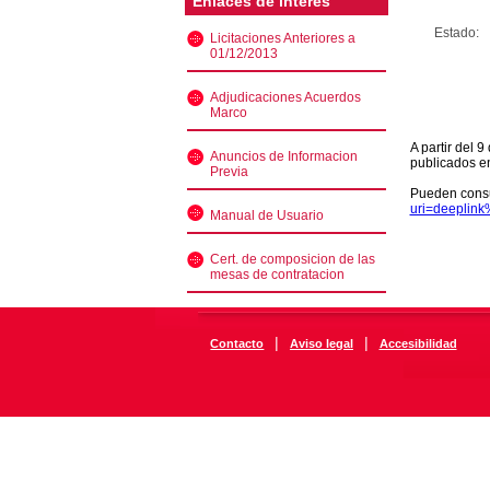
Enlaces de interés
Estado:
Licitaciones Anteriores a
01/12/2013
Adjudicaciones Acuerdos
Marco
A partir del 
Anuncios de Informacion
publicados e
Previa
Pueden consu
uri=deeplin
Manual de Usuario
Cert. de composicion de las
mesas de contratacion
|
|
Contacto
Aviso legal
Accesibilidad