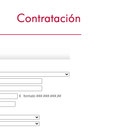
€
formato ###.###.###,##