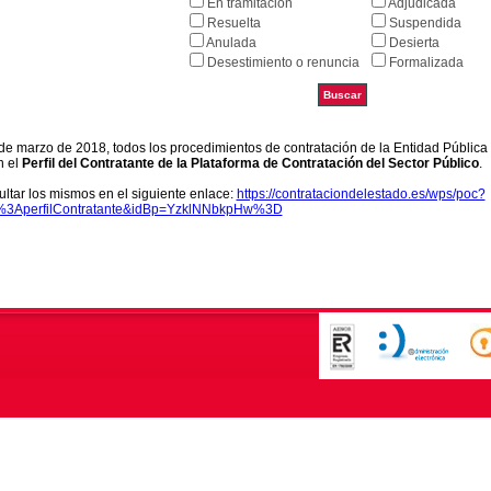
En tramitación
Adjudicada
Resuelta
Suspendida
Anulada
Desierta
Desestimiento o renuncia
Formalizada
9 de marzo de 2018, todos los procedimientos de contratación de la Entidad Pública
n el
Perfil del Contratante de la Plataforma de Contratación del Sector Público
.
ltar los mismos en el siguiente enlace:
https://contrataciondelestado.es/wps/poc?
k%3AperfilContratante&idBp=YzklNNbkpHw%3D