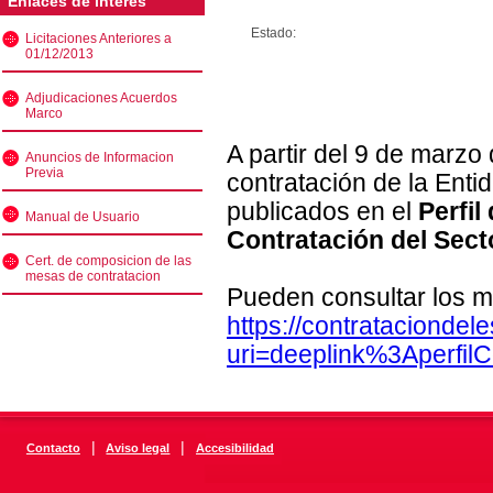
Enlaces de interés
Estado:
Licitaciones Anteriores a
01/12/2013
Adjudicaciones Acuerdos
Marco
A partir del 9 de marzo
Anuncios de Informacion
Previa
contratación de la Enti
publicados en el
Perfil
Manual de Usuario
Contratación del Sect
Cert. de composicion de las
mesas de contratacion
Pueden consultar los m
https://contratacionde
uri=deeplink%3Aperfi
|
|
Contacto
Aviso legal
Accesibilidad