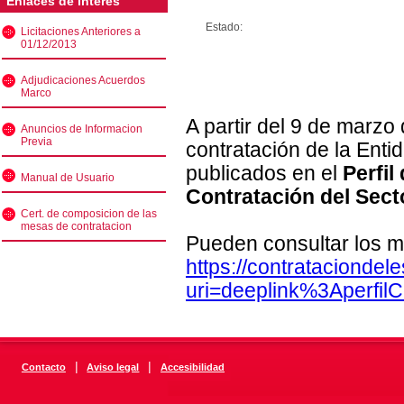
Enlaces de interés
Estado:
Licitaciones Anteriores a
01/12/2013
Adjudicaciones Acuerdos
Marco
A partir del 9 de marzo
Anuncios de Informacion
Previa
contratación de la Enti
publicados en el
Perfil
Manual de Usuario
Contratación del Sect
Cert. de composicion de las
mesas de contratacion
Pueden consultar los m
https://contratacionde
uri=deeplink%3Aperfi
|
|
Contacto
Aviso legal
Accesibilidad