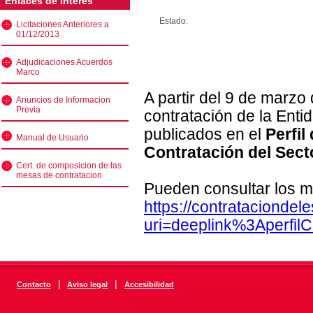
Enlaces de interés
Estado:
Licitaciones Anteriores a
01/12/2013
Adjudicaciones Acuerdos
Marco
A partir del 9 de marzo
Anuncios de Informacion
Previa
contratación de la Enti
publicados en el
Perfil
Manual de Usuario
Contratación del Sect
Cert. de composicion de las
mesas de contratacion
Pueden consultar los m
https://contratacionde
uri=deeplink%3Aperfi
|
|
Contacto
Aviso legal
Accesibilidad