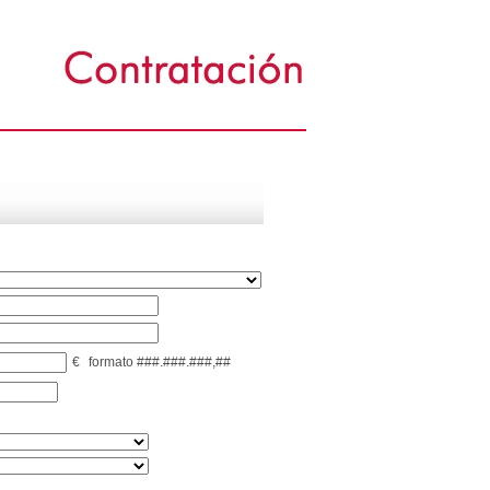
€
formato ###.###.###,##