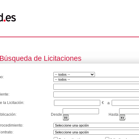
Búsqueda de Licitaciones
o:
iente:
e la Licitación:
€
a
blicación:
Desde
Hasta
Procedimiento:
ontrato: