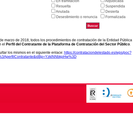
En tramitación
Adjudicada
Resuelta
Suspendida
Anulada
Desierta
Desestimiento o renuncia
Formalizada
9 de marzo de 2018, todos los procedimientos de contratación de la Entidad Pública
n el
Perfil del Contratante de la Plataforma de Contratación del Sector Público
.
ltar los mismos en el siguiente enlace:
https://contrataciondelestado.es/wps/poc?
k%3AperfilContratante&idBp=YzklNNbkpHw%3D