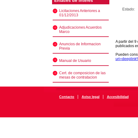
Enlaces de interés
Estado:
Licitaciones Anteriores a
01/12/2013
Adjudicaciones Acuerdos
Marco
A partir del 
Anuncios de Informacion
publicados e
Previa
Pueden consu
uri=deeplin
Manual de Usuario
Cert. de composicion de las
mesas de contratacion
|
|
Contacto
Aviso legal
Accesibilidad