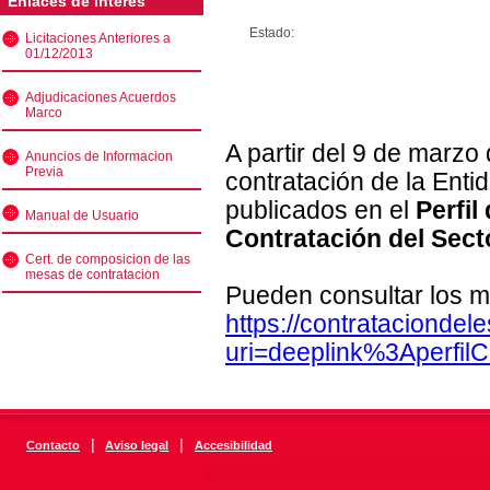
Enlaces de interés
Estado:
Licitaciones Anteriores a
01/12/2013
Adjudicaciones Acuerdos
Marco
A partir del 9 de marzo
Anuncios de Informacion
Previa
contratación de la Enti
publicados en el
Perfil
Manual de Usuario
Contratación del Sect
Cert. de composicion de las
mesas de contratacion
Pueden consultar los m
https://contratacionde
uri=deeplink%3Aperfi
|
|
Contacto
Aviso legal
Accesibilidad