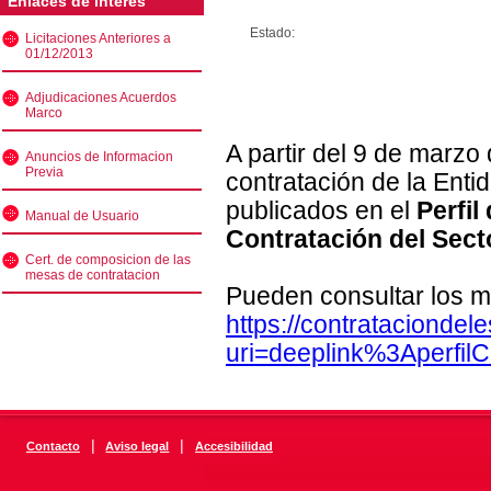
Enlaces de interés
Estado:
Licitaciones Anteriores a
01/12/2013
Adjudicaciones Acuerdos
Marco
A partir del 9 de marzo
Anuncios de Informacion
Previa
contratación de la Enti
publicados en el
Perfil
Manual de Usuario
Contratación del Sect
Cert. de composicion de las
mesas de contratacion
Pueden consultar los m
https://contratacionde
uri=deeplink%3Aperfi
|
|
Contacto
Aviso legal
Accesibilidad