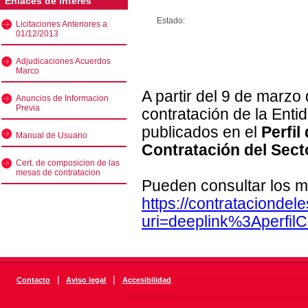
Enlaces de interés
Estado:
Licitaciones Anteriores a
01/12/2013
Adjudicaciones Acuerdos
Marco
A partir del 9 de marzo
Anuncios de Informacion
Previa
contratación de la Enti
publicados en el
Perfil
Manual de Usuario
Contratación del Sect
Cert. de composicion de las
mesas de contratacion
Pueden consultar los m
https://contratacionde
uri=deeplink%3Aperfi
|
|
Contacto
Aviso legal
Accesibilidad