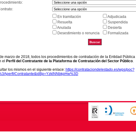
Procedimiento:
ontrato:
En tramitación
Adjudicada
Resuelta
Suspendida
Anulada
Desierta
Desestimiento o renuncia
Formalizada
9 de marzo de 2018, todos los procedimientos de contratación de la Entidad Pública
n el
Perfil del Contratante de la Plataforma de Contratación del Sector Público
.
ltar los mismos en el siguiente enlace:
https://contrataciondelestado.es/wps/poc?
k%3AperfilContratante&idBp=YzklNNbkpHw%3D