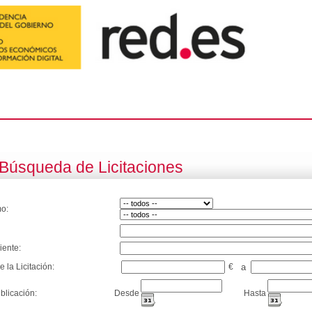
Búsqueda de Licitaciones
o:
iente:
e la Licitación:
€
a
blicación:
Desde
Hasta