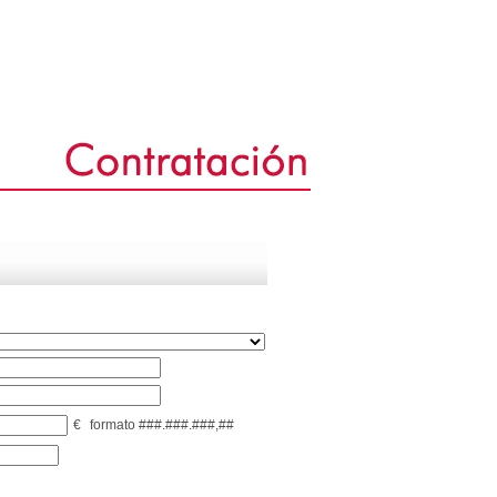
€
formato ###.###.###,##