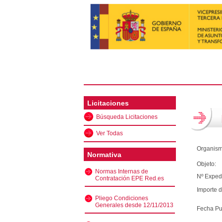
Licitaciones
Búsqueda Licitaciones
Ver Todas
Organism
Normativa
Objeto:
Normas Internas de
Nº Exped
Contratación EPE Red.es
Importe d
Pliego Condiciones
Generales desde 12/11/2013
Fecha Pu