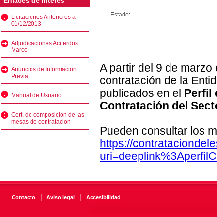
Enlaces de interés
Estado:
Licitaciones Anteriores a
01/12/2013
Adjudicaciones Acuerdos
Marco
A partir del 9 de marzo
Anuncios de Informacion
Previa
contratación de la Enti
publicados en el
Perfil
Manual de Usuario
Contratación del Sect
Cert. de composicion de las
mesas de contratacion
Pueden consultar los m
https://contratacionde
uri=deeplink%3Aperfi
|
|
Contacto
Aviso legal
Accesibilidad