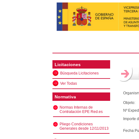
Licitaciones
Búsqueda Licitaciones
Ver Todas
Organism
Normativa
Objeto:
Normas Internas de
Nº Exped
Contratación EPE Red.es
Importe d
Pliego Condiciones
Generales desde 12/11/2013
Fecha Pu