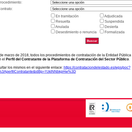
Procedimiento:
ontrato:
En tramitación
Adjudicada
Resuelta
Suspendida
Anulada
Desierta
Desestimiento o renuncia
Formalizada
9 de marzo de 2018, todos los procedimientos de contratación de la Entidad Pública
n el
Perfil del Contratante de la Plataforma de Contratación del Sector Público
.
ltar los mismos en el siguiente enlace:
https://contrataciondelestado.es/wps/poc?
k%3AperfilContratante&idBp=YzklNNbkpHw%3D