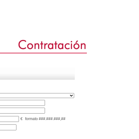
€
formato ###.###.###,##