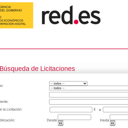
Búsqueda de Licitaciones
o:
iente:
e la Licitación:
€
a
blicación:
Desde
Hasta