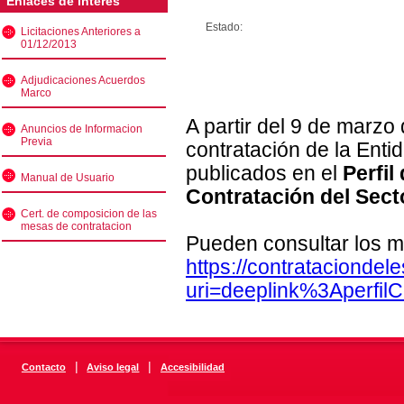
Enlaces de interés
Estado:
Licitaciones Anteriores a
01/12/2013
Adjudicaciones Acuerdos
Marco
A partir del 9 de marzo
Anuncios de Informacion
Previa
contratación de la Enti
publicados en el
Perfil
Manual de Usuario
Contratación del Sect
Cert. de composicion de las
mesas de contratacion
Pueden consultar los m
https://contratacionde
uri=deeplink%3Aperfi
|
|
Contacto
Aviso legal
Accesibilidad