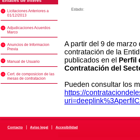
Enlaces de interés
Estado:
Licitaciones Anteriores a
01/12/2013
Adjudicaciones Acuerdos
Marco
A partir del 9 de marzo
Anuncios de Informacion
Previa
contratación de la Enti
publicados en el
Perfil
Manual de Usuario
Contratación del Sect
Cert. de composicion de las
mesas de contratacion
Pueden consultar los m
https://contratacionde
uri=deeplink%3Aperfi
|
|
Contacto
Aviso legal
Accesibilidad