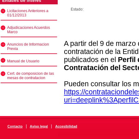
Enlaces de interés
Estado:
Licitaciones Anteriores a
01/12/2013
Adjudicaciones Acuerdos
Marco
A partir del 9 de marzo
Anuncios de Informacion
Previa
contratación de la Enti
publicados en el
Perfil
Manual de Usuario
Contratación del Sect
Cert. de composicion de las
mesas de contratacion
Pueden consultar los m
https://contratacionde
uri=deeplink%3Aperfi
|
|
Contacto
Aviso legal
Accesibilidad