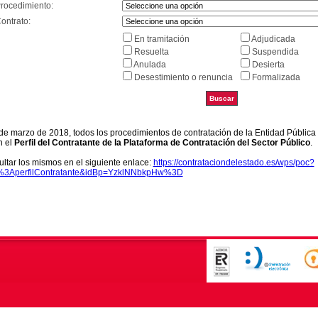
Procedimiento:
ontrato:
En tramitación
Adjudicada
Resuelta
Suspendida
Anulada
Desierta
Desestimiento o renuncia
Formalizada
9 de marzo de 2018, todos los procedimientos de contratación de la Entidad Pública
n el
Perfil del Contratante de la Plataforma de Contratación del Sector Público
.
ltar los mismos en el siguiente enlace:
https://contrataciondelestado.es/wps/poc?
k%3AperfilContratante&idBp=YzklNNbkpHw%3D