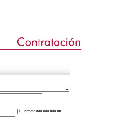
€
formato ###.###.###,##