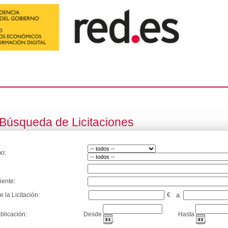
Búsqueda de Licitaciones
o:
iente:
e la Licitación:
€
a
blicación:
Desde
Hasta