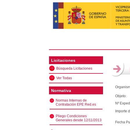
Licitaciones
Búsqueda Licitaciones
Ver Todas
Organism
Normativa
Objeto:
Normas Internas de
Nº Exped
Contratación EPE Red.es
Importe d
Pliego Condiciones
Generales desde 12/11/2013
Fecha Pu