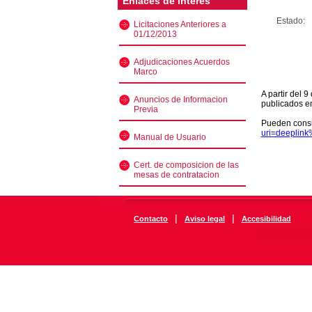
Enlaces de interés
Estado:
Licitaciones Anteriores a
01/12/2013
Adjudicaciones Acuerdos
Marco
A partir del 
Anuncios de Informacion
publicados e
Previa
Pueden consu
uri=deeplin
Manual de Usuario
Cert. de composicion de las
mesas de contratacion
|
|
Contacto
Aviso legal
Accesibilidad