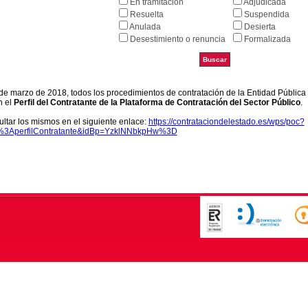
En tramitación
Adjudicada
Resuelta
Suspendida
Anulada
Desierta
Desestimiento o renuncia
Formalizada
9 de marzo de 2018, todos los procedimientos de contratación de la Entidad Pública
n el
Perfil del Contratante de la Plataforma de Contratación del Sector Público
.
ltar los mismos en el siguiente enlace:
https://contrataciondelestado.es/wps/poc?
k%3AperfilContratante&idBp=YzklNNbkpHw%3D