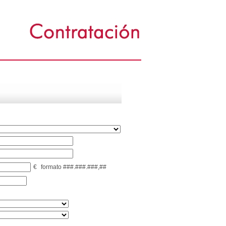
€
formato ###.###.###,##