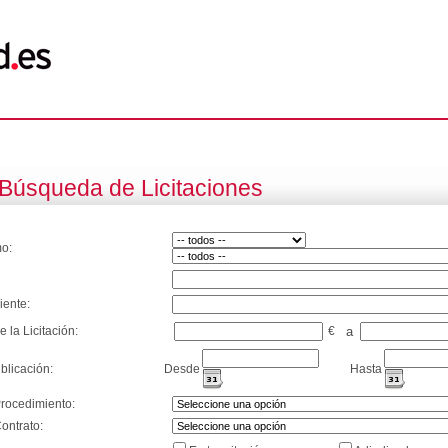
Búsqueda de Licitaciones
o:
iente:
e la Licitación:
€
a
blicación:
Desde
Hasta
Procedimiento:
ontrato: