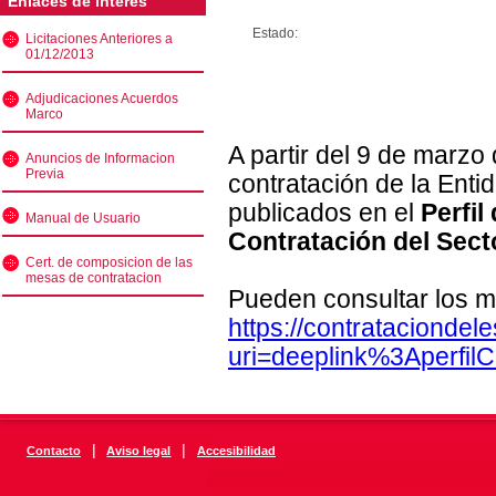
Enlaces de interés
Estado:
Licitaciones Anteriores a
01/12/2013
Adjudicaciones Acuerdos
Marco
A partir del 9 de marzo
Anuncios de Informacion
Previa
contratación de la Enti
publicados en el
Perfil
Manual de Usuario
Contratación del Sect
Cert. de composicion de las
mesas de contratacion
Pueden consultar los m
https://contratacionde
uri=deeplink%3Aperfi
|
|
Contacto
Aviso legal
Accesibilidad