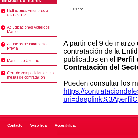
Enlaces de interés
Estado:
Licitaciones Anteriores a
01/12/2013
Adjudicaciones Acuerdos
Marco
A partir del 9 de marzo
Anuncios de Informacion
Previa
contratación de la Enti
publicados en el
Perfil
Manual de Usuario
Contratación del Sect
Cert. de composicion de las
mesas de contratacion
Pueden consultar los m
https://contratacionde
uri=deeplink%3Aperfi
|
|
Contacto
Aviso legal
Accesibilidad