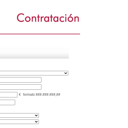
€
formato ###.###.###,##