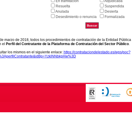
En tramitación
Adjudicada
Resuelta
Suspendida
Anulada
Desierta
Desestimiento o renuncia
Formalizada
9 de marzo de 2018, todos los procedimientos de contratación de la Entidad Pública
n el
Perfil del Contratante de la Plataforma de Contratación del Sector Público
.
ltar los mismos en el siguiente enlace:
https://contrataciondelestado.es/wps/poc?
k%3AperfilContratante&idBp=YzklNNbkpHw%3D