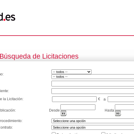
Búsqueda de Licitaciones
o:
iente:
e la Licitación:
€
a
blicación:
Desde
Hasta
Procedimiento:
ontrato: