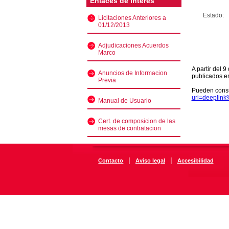
Enlaces de interés
Estado:
Licitaciones Anteriores a
01/12/2013
Adjudicaciones Acuerdos
Marco
A partir del 
Anuncios de Informacion
publicados e
Previa
Pueden consu
uri=deeplin
Manual de Usuario
Cert. de composicion de las
mesas de contratacion
|
|
Contacto
Aviso legal
Accesibilidad