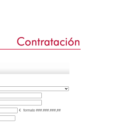
€
formato ###.###.###,##