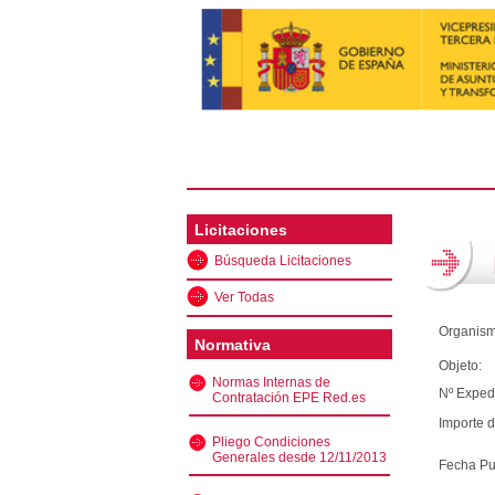
Licitaciones
Búsqueda Licitaciones
Ver Todas
Organism
Normativa
Objeto:
Normas Internas de
Nº Exped
Contratación EPE Red.es
Importe d
Pliego Condiciones
Generales desde 12/11/2013
Fecha Pu