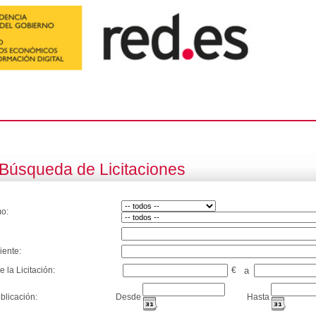
Búsqueda de Licitaciones
o:
iente:
e la Licitación:
€
a
blicación:
Desde
Hasta