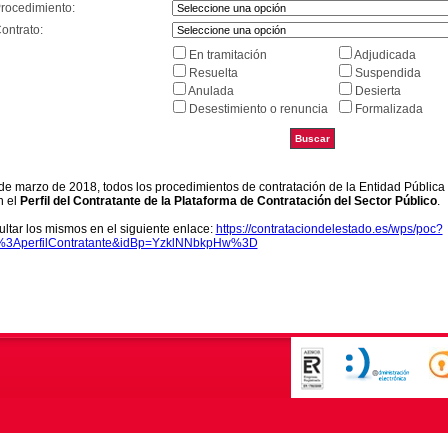
Procedimiento:
ontrato:
En tramitación
Adjudicada
Resuelta
Suspendida
Anulada
Desierta
Desestimiento o renuncia
Formalizada
9 de marzo de 2018, todos los procedimientos de contratación de la Entidad Pública
n el
Perfil del Contratante de la Plataforma de Contratación del Sector Público
.
ltar los mismos en el siguiente enlace:
https://contrataciondelestado.es/wps/poc?
k%3AperfilContratante&idBp=YzklNNbkpHw%3D