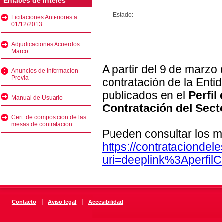
Enlaces de interés
Estado:
Licitaciones Anteriores a
01/12/2013
Adjudicaciones Acuerdos
Marco
A partir del 9 de marzo
Anuncios de Informacion
Previa
contratación de la Enti
publicados en el
Perfil
Manual de Usuario
Contratación del Sect
Cert. de composicion de las
mesas de contratacion
Pueden consultar los m
https://contratacionde
uri=deeplink%3Aperfi
|
|
Contacto
Aviso legal
Accesibilidad