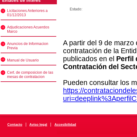
Enlaces de interés
Estado:
Licitaciones Anteriores a
01/12/2013
Adjudicaciones Acuerdos
Marco
A partir del 9 de marzo
Anuncios de Informacion
Previa
contratación de la Enti
publicados en el
Perfil
Manual de Usuario
Contratación del Sect
Cert. de composicion de las
mesas de contratacion
Pueden consultar los m
https://contratacionde
uri=deeplink%3Aperfi
|
|
Contacto
Aviso legal
Accesibilidad