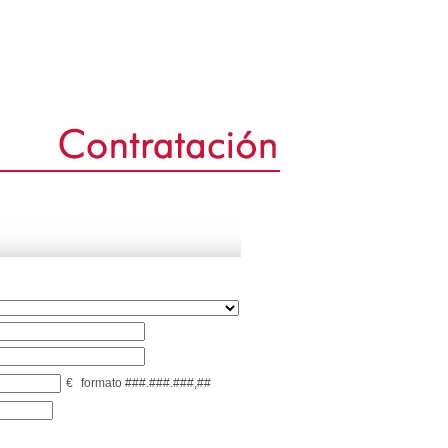
€
formato ###.###.###,##