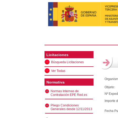
Licitaciones
Búsqueda Licitaciones
Ver Todas
Organism
Normativa
Objeto:
Normas Internas de
Nº Exped
Contratación EPE Red.es
Importe d
Pliego Condiciones
Generales desde 12/11/2013
Fecha Pu