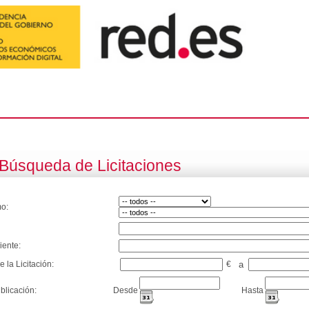
Búsqueda de Licitaciones
o:
iente:
e la Licitación:
€
a
blicación:
Desde
Hasta