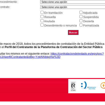
Procedimiento:
ontrato:
En tramitación
Adjudicada
Resuelta
Suspendida
Anulada
Desierta
Desestimiento o renuncia
Formalizada
9 de marzo de 2018, todos los procedimientos de contratación de la Entidad Pública
n el
Perfil del Contratante de la Plataforma de Contratación del Sector Público
.
ltar los mismos en el siguiente enlace:
https://contrataciondelestado.es/wps/poc?
k%3AperfilContratante&idBp=YzklNNbkpHw%3D