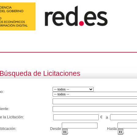
Búsqueda de Licitaciones
o:
iente:
e la Licitación:
€
a
blicación:
Desde
Hasta