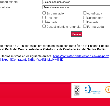
Procedimiento:
ontrato:
En tramitación
Adjudicada
Resuelta
Suspendida
Anulada
Desierta
Desestimiento o renuncia
Formalizada
9 de marzo de 2018, todos los procedimientos de contratación de la Entidad Pública
n el
Perfil del Contratante de la Plataforma de Contratación del Sector Público
.
ltar los mismos en el siguiente enlace:
https://contrataciondelestado.es/wps/poc?
k%3AperfilContratante&idBp=YzklNNbkpHw%3D