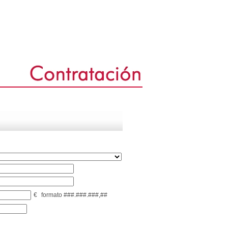
€
formato ###.###.###,##