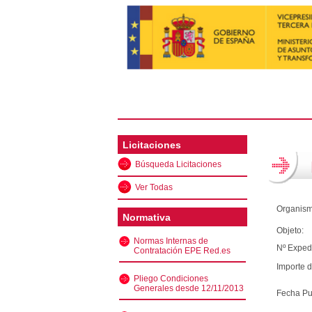
Licitaciones
Búsqueda Licitaciones
Ver Todas
Organism
Normativa
Objeto:
Normas Internas de
Nº Exped
Contratación EPE Red.es
Importe d
Pliego Condiciones
Generales desde 12/11/2013
Fecha Pu