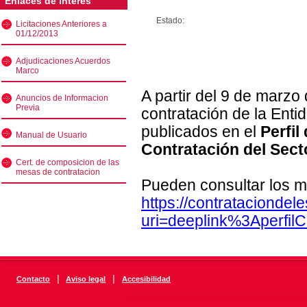
Enlaces de interés
Estado:
Licitaciones Anteriores a
01/12/2013
Adjudicaciones Acuerdos
Marco
A partir del 9 de marzo
Anuncios de Informacion
Previa
contratación de la Enti
publicados en el
Perfil
Manual de Usuario
Contratación del Sect
Cert. de composicion de las
mesas de contratacion
Pueden consultar los m
https://contratacionde
uri=deeplink%3Aperfi
|
|
Contacto
Aviso legal
Accesibilidad