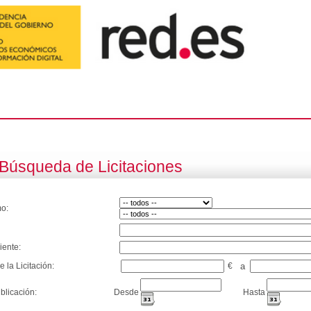
Búsqueda de Licitaciones
o:
iente:
e la Licitación:
€
a
blicación:
Desde
Hasta