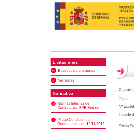
Licitaciones
Búsqueda Licitaciones
Ver Todas
Organism
Normativa
Objeto:
Normas Internas de
Nº Exped
Contratación EPE Red.es
Importe d
Pliego Condiciones
Generales desde 12/11/2013
Fecha Pu