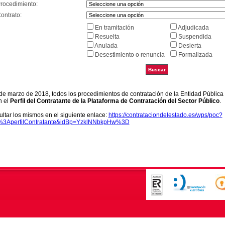
Procedimiento:
ontrato:
En tramitación
Adjudicada
Resuelta
Suspendida
Anulada
Desierta
Desestimiento o renuncia
Formalizada
9 de marzo de 2018, todos los procedimientos de contratación de la Entidad Pública
n el
Perfil del Contratante de la Plataforma de Contratación del Sector Público
.
ltar los mismos en el siguiente enlace:
https://contrataciondelestado.es/wps/poc?
k%3AperfilContratante&idBp=YzklNNbkpHw%3D