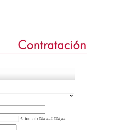
€
formato ###.###.###,##