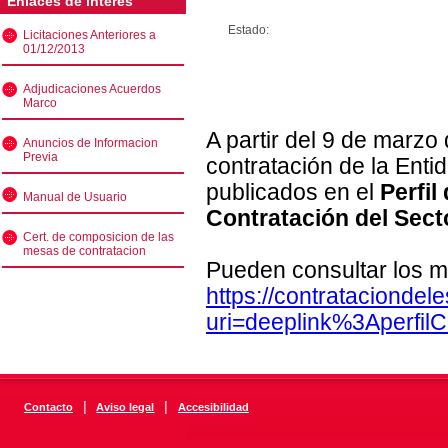
Enlaces de interés
Estado:
Licitaciones Anteriores a
01/12/2013
Adjudicaciones Acuerdos
Marco
A partir del 9 de marzo
Anuncios de Informacion
Previa
contratación de la Enti
publicados en el
Perfil
Manual de Usuario
Contratación del Sect
Cert. de composicion de las
mesas de contratacion
Pueden consultar los m
https://contratacionde
uri=deeplink%3Aperfi
|
|
Contacto
Aviso legal
Accesibilidad