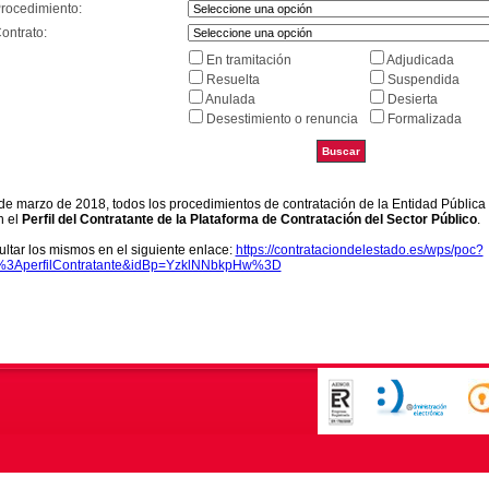
Procedimiento:
ontrato:
En tramitación
Adjudicada
Resuelta
Suspendida
Anulada
Desierta
Desestimiento o renuncia
Formalizada
9 de marzo de 2018, todos los procedimientos de contratación de la Entidad Pública
n el
Perfil del Contratante de la Plataforma de Contratación del Sector Público
.
ltar los mismos en el siguiente enlace:
https://contrataciondelestado.es/wps/poc?
k%3AperfilContratante&idBp=YzklNNbkpHw%3D