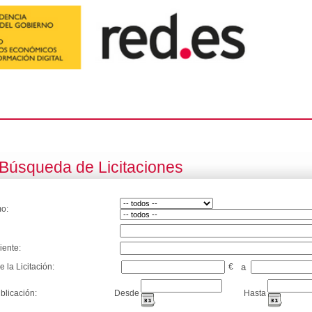
Búsqueda de Licitaciones
o:
iente:
e la Licitación:
€
a
blicación:
Desde
Hasta