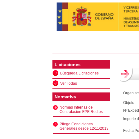
Licitaciones
Búsqueda Licitaciones
Ver Todas
Organism
Normativa
Objeto:
Normas Internas de
Nº Exped
Contratación EPE Red.es
Importe d
Pliego Condiciones
Generales desde 12/11/2013
Fecha Pu