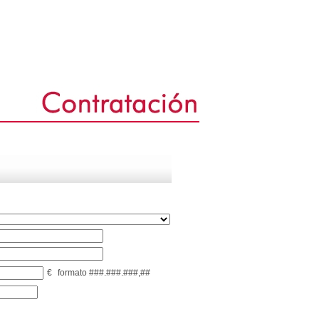
€
formato ###.###.###,##