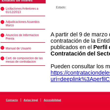
Enlaces de interés
Estado:
Licitaciones Anteriores a
01/12/2013
Adjudicaciones Acuerdos
Marco
A partir del 9 de marzo
Anuncios de Informacion
Previa
contratación de la Enti
publicados en el
Perfil
Manual de Usuario
Contratación del Sect
Cert. de composicion de las
mesas de contratacion
Pueden consultar los m
https://contratacionde
uri=deeplink%3Aperfi
|
|
Contacto
Aviso legal
Accesibilidad