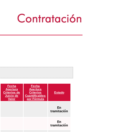
Fecha
Fecha
Apertura
Apertura
Criterios de
Criterios
Estado
Juicio de
Cuantificables
Valor
por Fórmula
En
tramitación
En
tramitación