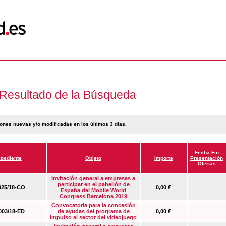
Resultado de la Búsqueda
ones nuevas y/o modificadas en los últimos 3 días.
Fecha Fin
pediente
Objeto
Importe
Presentación
Ofertas
Invitación general a empresas a
participar en el pabellón de
25/18-CO
0,00 €
España del Mobile World
Congress Barcelona 2019
Convocatoria para la concesión
03/18-ED
de ayudas del programa de
0,00 €
impulso al sector del videojuego