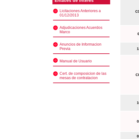
Enlaces de interés
Licitaciones Anteriores a
C0
01/12/2013
Adjudicaciones Acuerdos
Marco
0
Anuncios de Informacion
Previa
13
Manual de Usuario
Cert. de composicion de las
C0
mesas de contratacion
10
02
01