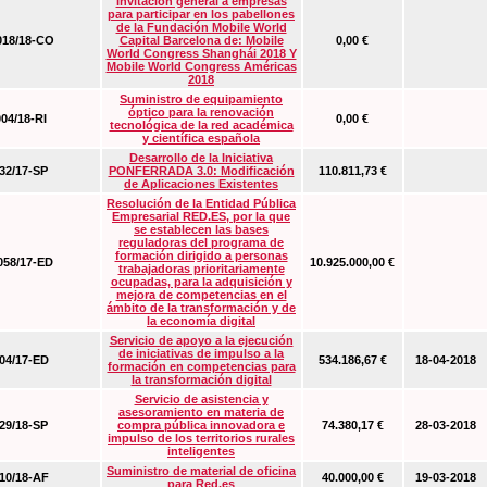
Invitación general a empresas
para participar en los pabellones
de la Fundación Mobile World
18/18-CO
Capital Barcelona de: Mobile
0,00 €
World Congress Shanghái 2018 Y
Mobile World Congress Américas
2018
Suministro de equipamiento
óptico para la renovación
04/18-RI
0,00 €
tecnológica de la red académica
y científica española
Desarrollo de la Iniciativa
2/17-SP
PONFERRADA 3.0: Modificación
110.811,73 €
de Aplicaciones Existentes
Resolución de la Entidad Pública
Empresarial RED.ES, por la que
se establecen las bases
reguladoras del programa de
formación dirigido a personas
58/17-ED
10.925.000,00 €
trabajadoras prioritariamente
ocupadas, para la adquisición y
mejora de competencias en el
ámbito de la transformación y de
la economía digital
Servicio de apoyo a la ejecución
de iniciativas de impulso a la
4/17-ED
534.186,67 €
18-04-2018
formación en competencias para
la transformación digital
Servicio de asistencia y
asesoramiento en materia de
9/18-SP
compra pública innovadora e
74.380,17 €
28-03-2018
impulso de los territorios rurales
inteligentes
Suministro de material de oficina
0/18-AF
40.000,00 €
19-03-2018
para Red.es