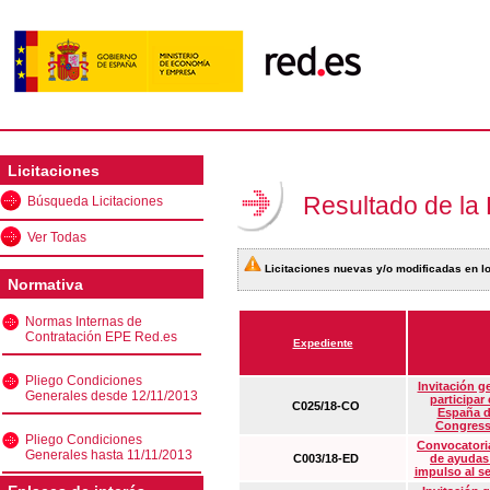
Licitaciones
Resultado de la
Búsqueda Licitaciones
Ver Todas
Licitaciones nuevas y/o modificadas en lo
Normativa
Normas Internas de
Contratación EPE Red.es
Expediente
Pliego Condiciones
Invitación g
Generales desde 12/11/2013
participar
C025/18-CO
España d
Congress
Pliego Condiciones
Convocatoria
Generales hasta 11/11/2013
C003/18-ED
de ayudas
impulso al s