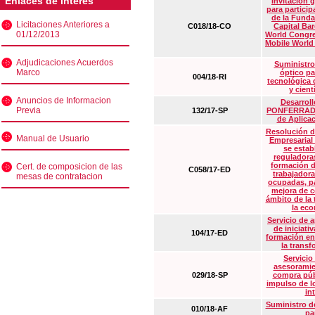
Enlaces de interés
Invitación 
para particip
de la Funda
Licitaciones Anteriores a
C018/18-CO
Capital Ba
01/12/2013
World Congre
Mobile World
Adjudicaciones Acuerdos
Suministro
Marco
óptico pa
004/18-RI
tecnológica 
y cient
Anuncios de Informacion
Desarrollo
Previa
132/17-SP
PONFERRADA 
de Aplica
Resolución d
Manual de Usuario
Empresarial
se estab
reguladora
formación d
Cert. de composicion de las
C058/17-ED
trabajadora
mesas de contratacion
ocupadas, pa
mejora de c
ámbito de la
la eco
Servicio de 
de iniciati
104/17-ED
formación en
la transf
Servicio
asesoramie
029/18-SP
compra púb
impulso de lo
in
Suministro de
010/18-AF
pa