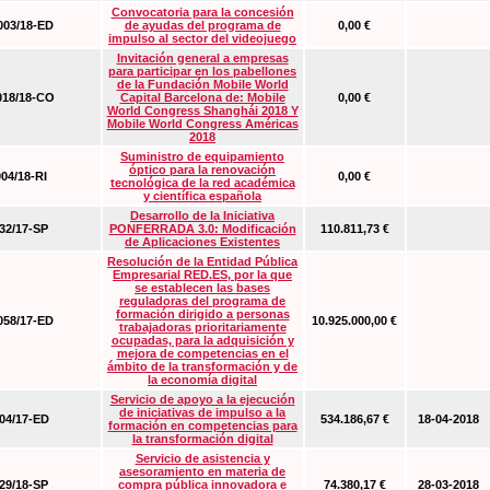
Convocatoria para la concesión
03/18-ED
de ayudas del programa de
0,00 €
impulso al sector del videojuego
Invitación general a empresas
para participar en los pabellones
de la Fundación Mobile World
18/18-CO
Capital Barcelona de: Mobile
0,00 €
World Congress Shanghái 2018 Y
Mobile World Congress Américas
2018
Suministro de equipamiento
óptico para la renovación
04/18-RI
0,00 €
tecnológica de la red académica
y científica española
Desarrollo de la Iniciativa
2/17-SP
PONFERRADA 3.0: Modificación
110.811,73 €
de Aplicaciones Existentes
Resolución de la Entidad Pública
Empresarial RED.ES, por la que
se establecen las bases
reguladoras del programa de
formación dirigido a personas
58/17-ED
10.925.000,00 €
trabajadoras prioritariamente
ocupadas, para la adquisición y
mejora de competencias en el
ámbito de la transformación y de
la economía digital
Servicio de apoyo a la ejecución
de iniciativas de impulso a la
4/17-ED
534.186,67 €
18-04-2018
formación en competencias para
la transformación digital
Servicio de asistencia y
asesoramiento en materia de
9/18-SP
compra pública innovadora e
74.380,17 €
28-03-2018