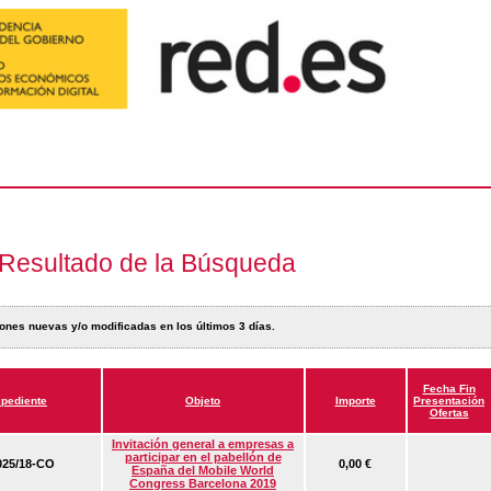
Resultado de la Búsqueda
ones nuevas y/o modificadas en los últimos 3 días.
Fecha Fin
pediente
Objeto
Importe
Presentación
Ofertas
Invitación general a empresas a
participar en el pabellón de
25/18-CO
0,00 €
España del Mobile World
Congress Barcelona 2019