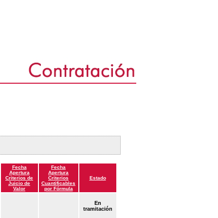
Fecha
Fecha
Apertura
Apertura
Criterios de
Criterios
Estado
Juicio de
Cuantificables
Valor
por Fórmula
En
tramitación