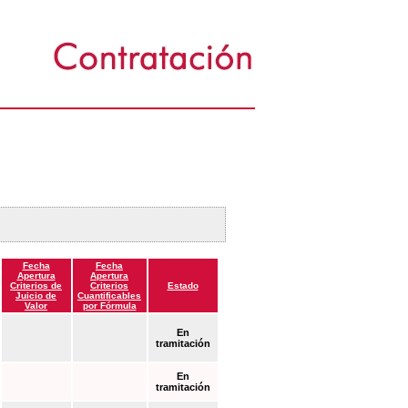
Fecha
Fecha
Apertura
Apertura
Criterios de
Criterios
Estado
Juicio de
Cuantificables
Valor
por Fórmula
En
tramitación
En
tramitación