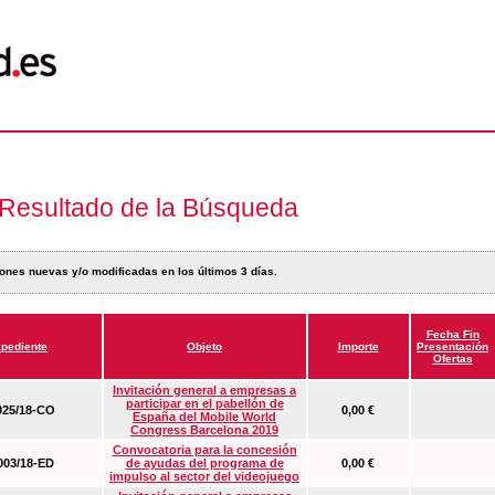
Resultado de la Búsqueda
ones nuevas y/o modificadas en los últimos 3 días.
Fecha Fin
pediente
Objeto
Importe
Presentación
Ofertas
Invitación general a empresas a
participar en el pabellón de
25/18-CO
0,00 €
España del Mobile World
Congress Barcelona 2019
Convocatoria para la concesión
03/18-ED
de ayudas del programa de
0,00 €
impulso al sector del videojuego