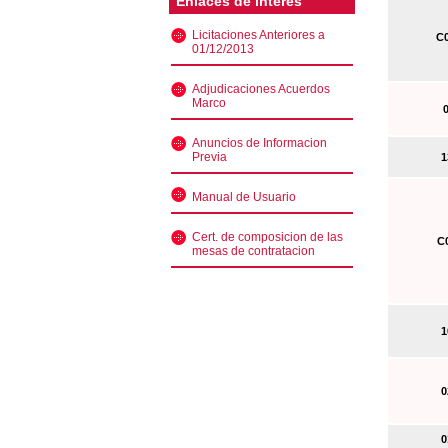
Enlaces de interés
Licitaciones Anteriores a
C0
01/12/2013
Adjudicaciones Acuerdos
Marco
0
Anuncios de Informacion
Previa
13
Manual de Usuario
Cert. de composicion de las
C0
mesas de contratacion
10
02
01