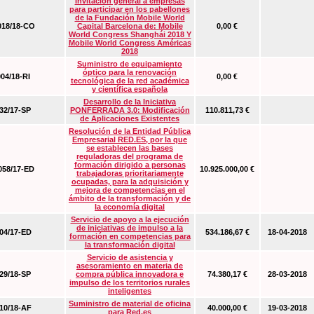
Invitación general a empresas
para participar en los pabellones
de la Fundación Mobile World
18/18-CO
Capital Barcelona de: Mobile
0,00 €
World Congress Shanghái 2018 Y
Mobile World Congress Américas
2018
Suministro de equipamiento
óptico para la renovación
04/18-RI
0,00 €
tecnológica de la red académica
y científica española
Desarrollo de la Iniciativa
2/17-SP
PONFERRADA 3.0: Modificación
110.811,73 €
de Aplicaciones Existentes
Resolución de la Entidad Pública
Empresarial RED.ES, por la que
se establecen las bases
reguladoras del programa de
formación dirigido a personas
58/17-ED
10.925.000,00 €
trabajadoras prioritariamente
ocupadas, para la adquisición y
mejora de competencias en el
ámbito de la transformación y de
la economía digital
Servicio de apoyo a la ejecución
de iniciativas de impulso a la
4/17-ED
534.186,67 €
18-04-2018
formación en competencias para
la transformación digital
Servicio de asistencia y
asesoramiento en materia de
9/18-SP
compra pública innovadora e
74.380,17 €
28-03-2018
impulso de los territorios rurales
inteligentes
Suministro de material de oficina
0/18-AF
40.000,00 €
19-03-2018
para Red.es