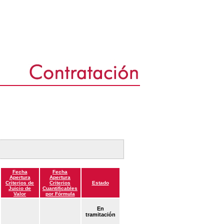
Fecha
Fecha
Apertura
Apertura
Criterios de
Criterios
Estado
Juicio de
Cuantificables
Valor
por Fórmula
En
tramitación