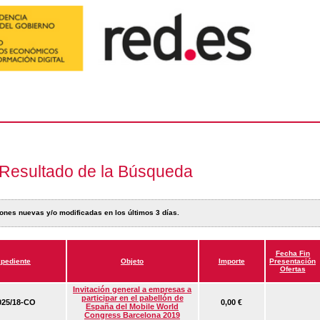
Resultado de la Búsqueda
ones nuevas y/o modificadas en los últimos 3 días.
Fecha Fin
pediente
Objeto
Importe
Presentación
Ofertas
Invitación general a empresas a
participar en el pabellón de
25/18-CO
0,00 €
España del Mobile World
Congress Barcelona 2019