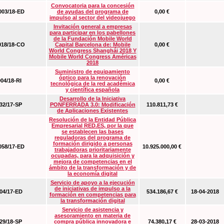
Convocatoria para la concesión
03/18-ED
de ayudas del programa de
0,00 €
impulso al sector del videojuego
Invitación general a empresas
para participar en los pabellones
de la Fundación Mobile World
18/18-CO
Capital Barcelona de: Mobile
0,00 €
World Congress Shanghái 2018 Y
Mobile World Congress Américas
2018
Suministro de equipamiento
óptico para la renovación
04/18-RI
0,00 €
tecnológica de la red académica
y científica española
Desarrollo de la Iniciativa
2/17-SP
PONFERRADA 3.0: Modificación
110.811,73 €
de Aplicaciones Existentes
Resolución de la Entidad Pública
Empresarial RED.ES, por la que
se establecen las bases
reguladoras del programa de
formación dirigido a personas
58/17-ED
10.925.000,00 €
trabajadoras prioritariamente
ocupadas, para la adquisición y
mejora de competencias en el
ámbito de la transformación y de
la economía digital
Servicio de apoyo a la ejecución
de iniciativas de impulso a la
4/17-ED
534.186,67 €
18-04-2018
formación en competencias para
la transformación digital
Servicio de asistencia y
asesoramiento en materia de
9/18-SP
compra pública innovadora e
74.380,17 €
28-03-2018