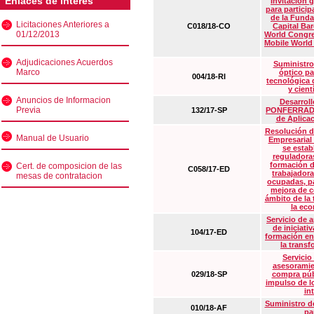
Enlaces de interés
Invitación 
para particip
de la Funda
Licitaciones Anteriores a
C018/18-CO
Capital Ba
01/12/2013
World Congre
Mobile World
Adjudicaciones Acuerdos
Suministro
Marco
óptico pa
004/18-RI
tecnológica 
y cient
Anuncios de Informacion
Desarrollo
Previa
132/17-SP
PONFERRADA 
de Aplica
Resolución d
Manual de Usuario
Empresarial
se estab
reguladora
formación d
Cert. de composicion de las
C058/17-ED
trabajadora
mesas de contratacion
ocupadas, pa
mejora de c
ámbito de la
la eco
Servicio de 
de iniciati
104/17-ED
formación en
la transf
Servicio
asesoramie
029/18-SP
compra púb
impulso de lo
in
Suministro de
010/18-AF
pa