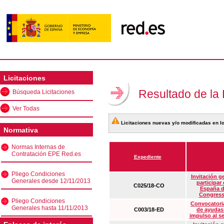
Licitaciones
Resultado de la
Búsqueda Licitaciones
Ver Todas
Licitaciones nuevas y/o modificadas en lo
Normativa
Normas Internas de
Contratación EPE Red.es
Expediente
Pliego Condiciones
Invitación g
Generales desde 12/11/2013
participar
C025/18-CO
España d
Congress
Pliego Condiciones
Convocatoria
Generales hasta 11/11/2013
C003/18-ED
de ayudas
impulso al s