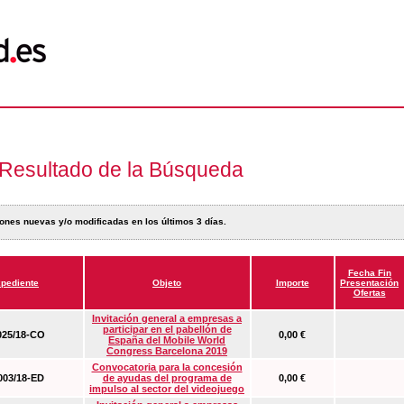
Resultado de la Búsqueda
ones nuevas y/o modificadas en los últimos 3 días.
Fecha Fin
pediente
Objeto
Importe
Presentación
Ofertas
Invitación general a empresas a
participar en el pabellón de
25/18-CO
0,00 €
España del Mobile World
Congress Barcelona 2019
Convocatoria para la concesión
03/18-ED
de ayudas del programa de
0,00 €
impulso al sector del videojuego