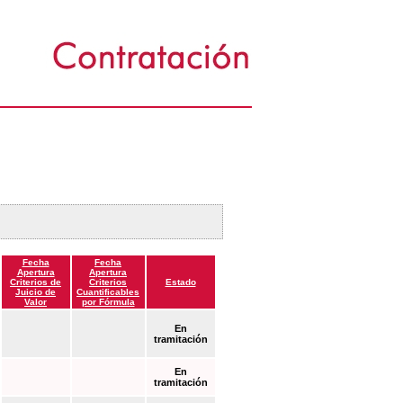
Fecha
Fecha
Apertura
Apertura
Criterios de
Criterios
Estado
Juicio de
Cuantificables
Valor
por Fórmula
En
tramitación
En
tramitación