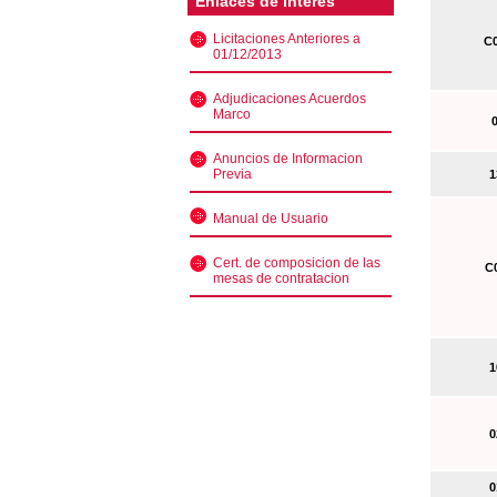
Enlaces de interés
Licitaciones Anteriores a
C0
01/12/2013
Adjudicaciones Acuerdos
Marco
0
Anuncios de Informacion
Previa
13
Manual de Usuario
Cert. de composicion de las
C0
mesas de contratacion
10
02
01