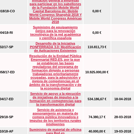
Invitación general a empresas
para participar en los pabellones
de la Fundación Mobile World
18/18-CO
Capital Barcelona de: Mobile
0,00 €
World Congress Shanghái 2018 Y
Mobile World Congress Américas
2018
Suministro de equipamiento
óptico para la renovación
04/18-RI
0,00 €
tecnológica de la red académica
y científica española
Desarrollo de la Iniciativa
2/17-SP
PONFERRADA 3.0: Modificación
110.811,73 €
de Aplicaciones Existentes
Resolución de la Entidad Pública
Empresarial RED.ES, por la que
se establecen las bases
reguladoras del programa de
formación dirigido a personas
58/17-ED
10.925.000,00 €
trabajadoras prioritariamente
ocupadas, para la adquisición y
mejora de competencias en el
ámbito de la transformación y de
la economía digital
Servicio de apoyo a la ejecución
de iniciativas de impulso a la
4/17-ED
534.186,67 €
18-04-2018
formación en competencias para
la transformación digital
Servicio de asistencia y
asesoramiento en materia de
9/18-SP
compra pública innovadora e
74.380,17 €
28-03-2018
impulso de los territorios rurales
inteligentes
Suministro de material de oficina
0/18-AF
40.000,00 €
19-03-2018
para Red.es