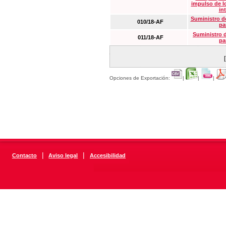
impulso de lo
in
Suministro de
010/18-AF
pa
Suministro 
011/18-AF
pa
Opciones de Exportación:
|
|
|
|
|
Contacto
Aviso legal
Accesibilidad