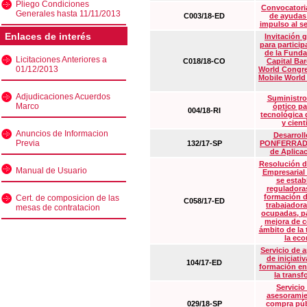
Pliego Condiciones
Convocatoria
Generales hasta 11/11/2013
C003/18-ED
de ayudas
impulso al s
Enlaces de interés
Invitación 
para particip
de la Funda
Licitaciones Anteriores a
C018/18-CO
Capital Ba
01/12/2013
World Congre
Mobile World
Adjudicaciones Acuerdos
Suministro
Marco
óptico pa
004/18-RI
tecnológica 
y cient
Anuncios de Informacion
Desarrollo
Previa
132/17-SP
PONFERRADA 
de Aplica
Resolución d
Manual de Usuario
Empresarial
se estab
reguladora
formación d
Cert. de composicion de las
C058/17-ED
trabajadora
mesas de contratacion
ocupadas, pa
mejora de c
ámbito de la
la eco
Servicio de 
de iniciati
104/17-ED
formación en
la transf
Servicio
asesoramie
029/18-SP
compra púb