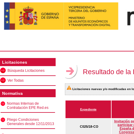
Licitaciones
Resultado de la
Búsqueda Licitaciones
Ver Todas
Licitaciones nuevas y/o modificadas en lo
Normativa
Normas Internas de
Contratación EPE Red.es
Expediente
Pliego Condiciones
Invitación g
Generales desde 12/11/2013
participar
C025/18-CO
España d
Congress