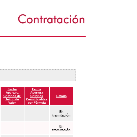
Fecha
Fecha
Apertura
Apertura
Criterios de
Criterios
Estado
Juicio de
Cuantificables
Valor
por Fórmula
En
tramitación
En
tramitación