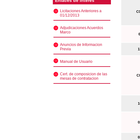
Enlaces de interés
Licitaciones Anteriores a
C0
01/12/2013
Adjudicaciones Acuerdos
Marco
0
Anuncios de Informacion
Previa
13
Manual de Usuario
Cert. de composicion de las
C0
mesas de contratacion
10
02
01