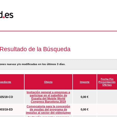
Resultado de la Búsqueda
ones nuevas y/o modificadas en los últimos 3 días.
Fecha Fin
pediente
Objeto
Importe
Presentación
Ofertas
Invitación general a empresas a
participar en el pabellón de
25/18-CO
0,00 €
España del Mobile World
Congress Barcelona 2019
Convocatoria para la concesión
03/18-ED
de ayudas del programa de
0,00 €
impulso al sector del videojuego