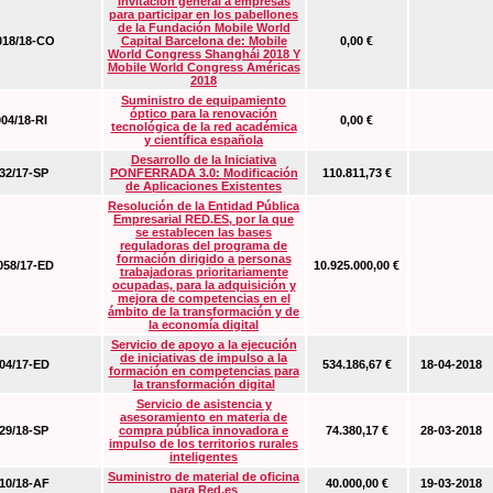
Invitación general a empresas
para participar en los pabellones
de la Fundación Mobile World
18/18-CO
Capital Barcelona de: Mobile
0,00 €
World Congress Shanghái 2018 Y
Mobile World Congress Américas
2018
Suministro de equipamiento
óptico para la renovación
04/18-RI
0,00 €
tecnológica de la red académica
y científica española
Desarrollo de la Iniciativa
2/17-SP
PONFERRADA 3.0: Modificación
110.811,73 €
de Aplicaciones Existentes
Resolución de la Entidad Pública
Empresarial RED.ES, por la que
se establecen las bases
reguladoras del programa de
formación dirigido a personas
58/17-ED
10.925.000,00 €
trabajadoras prioritariamente
ocupadas, para la adquisición y
mejora de competencias en el
ámbito de la transformación y de
la economía digital
Servicio de apoyo a la ejecución
de iniciativas de impulso a la
4/17-ED
534.186,67 €
18-04-2018
formación en competencias para
la transformación digital
Servicio de asistencia y
asesoramiento en materia de
9/18-SP
compra pública innovadora e
74.380,17 €
28-03-2018
impulso de los territorios rurales
inteligentes
Suministro de material de oficina
0/18-AF
40.000,00 €
19-03-2018
para Red.es