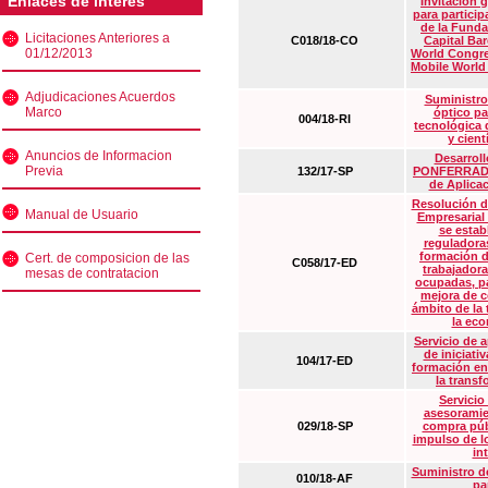
Enlaces de interés
Invitación 
para particip
de la Funda
Licitaciones Anteriores a
C018/18-CO
Capital Ba
01/12/2013
World Congre
Mobile World
Adjudicaciones Acuerdos
Suministro
Marco
óptico pa
004/18-RI
tecnológica 
y cient
Anuncios de Informacion
Desarrollo
Previa
132/17-SP
PONFERRADA 
de Aplica
Resolución d
Manual de Usuario
Empresarial
se estab
reguladora
formación d
Cert. de composicion de las
C058/17-ED
trabajadora
mesas de contratacion
ocupadas, pa
mejora de c
ámbito de la
la eco
Servicio de 
de iniciati
104/17-ED
formación en
la transf
Servicio
asesoramie
029/18-SP
compra púb
impulso de lo
in
Suministro de
010/18-AF
pa