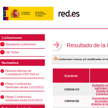
Licitaciones
Resultado de la
Búsqueda Licitaciones
Ver Todas
Licitaciones nuevas y/o modificadas en lo
Normativa
Normas Internas de
Contratación EPE Red.es
Expediente
Pliego Condiciones
Invitación g
Generales desde 12/11/2013
participar
C025/18-CO
España d
Congress
Pliego Condiciones
Convocatoria
Generales hasta 11/11/2013
C003/18-ED
de ayudas
impulso al s