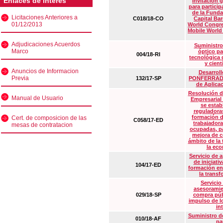
Enlaces de interés
Invitación 
para particip
de la Funda
Licitaciones Anteriores a
C018/18-CO
Capital Ba
01/12/2013
World Congre
Mobile World
Adjudicaciones Acuerdos
Suministro
Marco
óptico pa
004/18-RI
tecnológica 
y cient
Anuncios de Informacion
Desarrollo
Previa
132/17-SP
PONFERRADA 
de Aplica
Resolución d
Manual de Usuario
Empresarial
se estab
reguladora
formación d
Cert. de composicion de las
C058/17-ED
trabajadora
mesas de contratacion
ocupadas, pa
mejora de c
ámbito de la
la eco
Servicio de 
de iniciati
104/17-ED
formación en
la transf
Servicio
asesoramie
029/18-SP
compra púb
impulso de lo
in
Suministro de
010/18-AF
pa