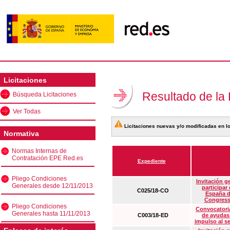
Licitaciones
Resultado de la
Búsqueda Licitaciones
Ver Todas
Licitaciones nuevas y/o modificadas en lo
Normativa
Normas Internas de
Contratación EPE Red.es
Expediente
Pliego Condiciones
Invitación g
Generales desde 12/11/2013
participar
C025/18-CO
España d
Congress
Pliego Condiciones
Convocatoria
Generales hasta 11/11/2013
C003/18-ED
de ayudas
impulso al s