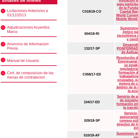
Enlaces de interés
Invitación 
para particip
de la Funda
Licitaciones Anteriores a
C018/18-CO
Capital Ba
01/12/2013
World Congre
Mobile World
Adjudicaciones Acuerdos
Suministro
Marco
óptico pa
004/18-RI
tecnológica 
y cient
Anuncios de Informacion
Desarrollo
Previa
132/17-SP
PONFERRADA 
de Aplica
Resolución d
Manual de Usuario
Empresarial
se estab
reguladora
formación d
Cert. de composicion de las
C058/17-ED
trabajadora
mesas de contratacion
ocupadas, pa
mejora de c
ámbito de la
la eco
Servicio de 
de iniciati
104/17-ED
formación en
la transf
Servicio
asesoramie
029/18-SP
compra púb
impulso de lo
in
Suministro de
010/18-AF
pa