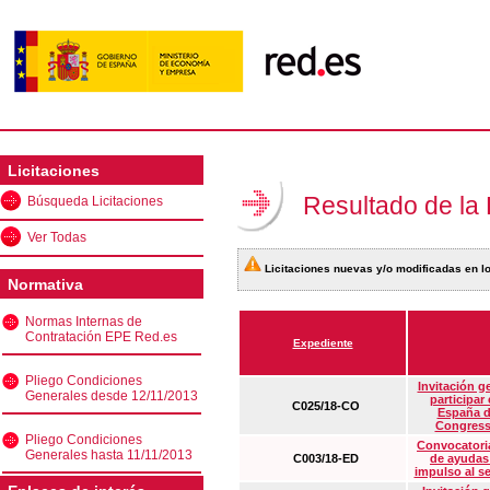
Licitaciones
Resultado de la
Búsqueda Licitaciones
Ver Todas
Licitaciones nuevas y/o modificadas en lo
Normativa
Normas Internas de
Contratación EPE Red.es
Expediente
Pliego Condiciones
Invitación g
Generales desde 12/11/2013
participar
C025/18-CO
España d
Congress
Pliego Condiciones
Convocatoria
Generales hasta 11/11/2013
C003/18-ED
de ayudas
impulso al s