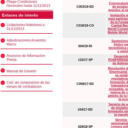
Pliego Condiciones
Convocatoria
Generales hasta 11/11/2013
C003/18-ED
de ayudas
impulso al s
Enlaces de interés
Invitación 
para particip
de la Funda
Licitaciones Anteriores a
C018/18-CO
Capital Ba
01/12/2013
World Congre
Mobile World
Adjudicaciones Acuerdos
Suministro
Marco
óptico pa
004/18-RI
tecnológica 
y cient
Anuncios de Informacion
Desarrollo
Previa
132/17-SP
PONFERRADA 
de Aplica
Resolución d
Manual de Usuario
Empresarial
se estab
reguladora
formación d
Cert. de composicion de las
C058/17-ED
trabajadora
mesas de contratacion
ocupadas, pa
mejora de c
ámbito de la
la eco
Servicio de 
de iniciati
104/17-ED
formación en
la transf
Servicio
asesoramie
029/18-SP
compra púb