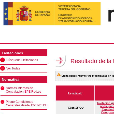
Licitaciones
Resultado de la
Búsqueda Licitaciones
Ver Todas
Licitaciones nuevas y/o modificadas en lo
Normativa
Normas Internas de
Contratación EPE Red.es
Expediente
Pliego Condiciones
Invitación g
Generales desde 12/11/2013
participar
C025/18-CO
España d
Congress