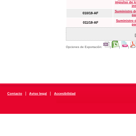
impulso de lo
in
Suministro de
010/18-AF
pa
Suministro 
011/18-AF
pa
Opciones de Exportación:
|
|
|
|
|
Contacto
Aviso legal
Accesibilidad