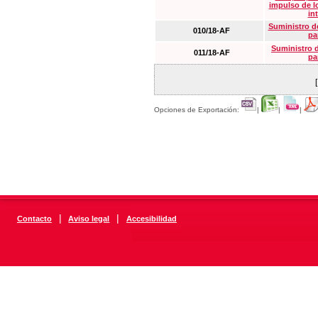
impulso de lo
in
Suministro de
010/18-AF
pa
Suministro 
011/18-AF
pa
Opciones de Exportación:
|
|
|
|
|
Contacto
Aviso legal
Accesibilidad