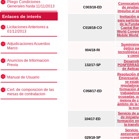
Pliego Condiciones
Convocatoria
Generales hasta 11/11/2013
C003/18-ED
de ayudas
impulso al s
Enlaces de interés
Invitación 
para particip
de la Funda
Licitaciones Anteriores a
C018/18-CO
Capital Ba
01/12/2013
World Congre
Mobile World
Adjudicaciones Acuerdos
Suministro
Marco
óptico pa
004/18-RI
tecnológica 
y cient
Anuncios de Informacion
Desarrollo
Previa
132/17-SP
PONFERRADA 
de Aplica
Resolución d
Manual de Usuario
Empresarial
se estab
reguladora
formación d
Cert. de composicion de las
C058/17-ED
trabajadora
mesas de contratacion
ocupadas, pa
mejora de c
ámbito de la
la eco
Servicio de 
de iniciati
104/17-ED
formación en
la transf
Servicio
asesoramie
029/18-SP
compra púb