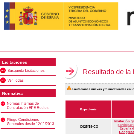
Licitaciones
Resultado de la
Búsqueda Licitaciones
Ver Todas
Licitaciones nuevas y/o modificadas en lo
Normativa
Normas Internas de
Contratación EPE Red.es
Expediente
Pliego Condiciones
Invitación g
Generales desde 12/11/2013
participar
C025/18-CO
España d
Congress